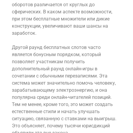
оборотов различается от круглых до
сферических. В каком аспекте возможности,
при этом бесплатные множители или дикие
конструкции, увеличивают ваши шансы на
заработок.
Другой раунд бесплатных слотов часто
является бонусным порядком, который
позволяет участникам получить
дополнительный раунд онлайн-игры в
сочетании с обычными перезаписями. Эта
система может значительно помочь человеку,
зарабатывающему электроэнергию, и она
популярна среди онлайн-читателей позиций.
Тем не менее, кроме того, это может создать
естественные стили и начать улучшать
ситуацию, связанную с ставками на выигрыш.
Это объясняет, почему тысячи юрисдикций
объявили это вне закона.