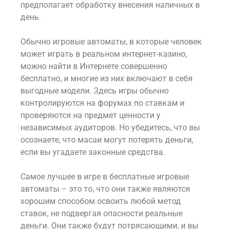
предполагает обработку внесения наличных в
день.
Обычно игровые автоматы, в которые человек
может играть в реальном интернет-казино,
можно найти в Интернете совершенно
бесплатно, и многие из них включают в себя
выгодные модели. Здесь игры обычно
контролируются на форумах по ставкам и
проверяются на предмет ценности у
независимых аудиторов. Но убедитесь, что вы
осознаете, что масаи могут потерять деньги,
если вы угадаете законные средства.
Самое лучшее в игре в бесплатные игровые
автоматы – это то, что они также являются
хорошим способом освоить любой метод
ставок, не подвергая опасности реальные
деньги. Они также будут потрясающими, и вы