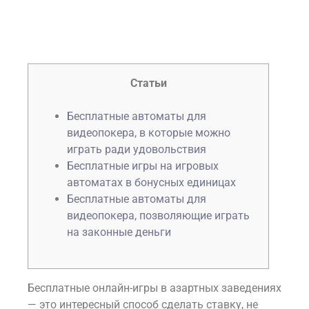
Статьи
Бесплатные автоматы для
видеопокера, в которые можно
играть ради удовольствия
Бесплатные игры на игровых
автоматах в бонусных единицах
Бесплатные автоматы для
видеопокера, позволяющие играть
на законные деньги
Бесплатные онлайн-игры в азартных заведениях
— это интересный способ сделать ставку, не