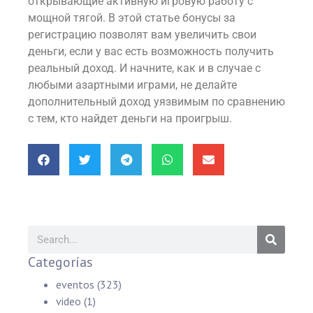
открывающие активную игровую работу с
мощной тягой. В этой статье бонусы за
регистрацию позволят вам увеличить свои
деньги, если у вас есть возможность получить
реальный доход. И начните, как и в случае с
любыми азартными играми, не делайте
дополнительный доход уязвимым по сравнению
с тем, кто найдет деньги на проигрыш.
Categorías
eventos
(323)
video
(1)