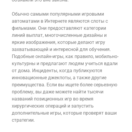
Обычно самыми популярными игровыми
автоматами в Интернете являются слоты с
фильмами. Они предоставляют категории
линий выплат, многочисленные дизайны и
яркие изображения, которые делают игру
захватывающей и интересной для обучения.
Подобные онлайн-игры, как правило, мобильно-
культурны и предлагают людям учиться вдали
от дома. Инциденты, когда публикуются
инновационные джекпоты, а также другие
преимущества. Если вы ищете более серьезную
проблему, вы даже можете найти тысячи
названий позиционных игр во время
хирургических операций и запустить
дополнительные игры, которые проверят ваши
стратегии.