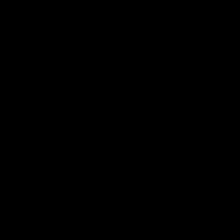
Lima - Perú