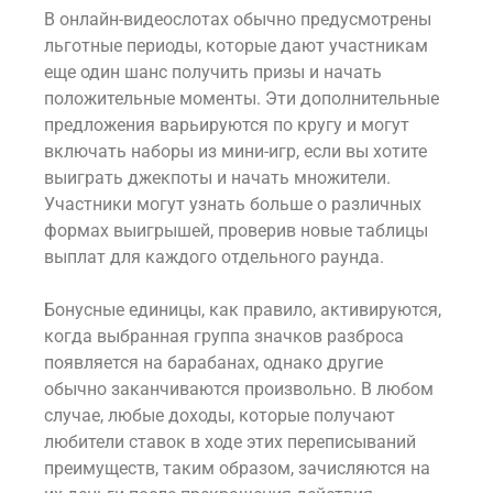
В онлайн-видеослотах обычно предусмотрены
льготные периоды, которые дают участникам
еще один шанс получить призы и начать
положительные моменты. Эти дополнительные
предложения варьируются по кругу и могут
включать наборы из мини-игр, если вы хотите
выиграть джекпоты и начать множители.
Участники могут узнать больше о различных
формах выигрышей, проверив новые таблицы
выплат для каждого отдельного раунда.
Бонусные единицы, как правило, активируются,
когда выбранная группа значков разброса
появляется на барабанах, однако другие
обычно заканчиваются произвольно. В любом
случае, любые доходы, которые получают
любители ставок в ходе этих переписываний
преимуществ, таким образом, зачисляются на