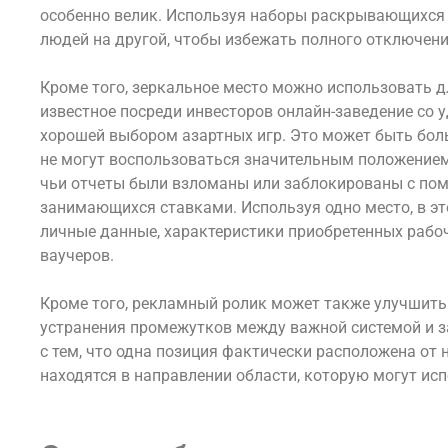
особенно велик. Используя наборы раскрывающихся 
людей на другой, чтобы избежать полного отключен
Кроме того, зеркальное место можно использовать д
известное посреди инвесторов онлайн-заведение со
хорошей выбором азартных игр. Это может быть бо
не могут воспользоваться значительным положением
чьи отчеты были взломаны или заблокированы с пом
занимающихся ставками. Используя одно место, в это
личные данные, характеристики приобретенных рабо
ваучеров.
Кроме того, рекламный ролик может также улучшить 
устранения промежутков между важной системой и з
с тем, что одна позиция фактически расположена от 
находятся в направлении области, которую могут ис