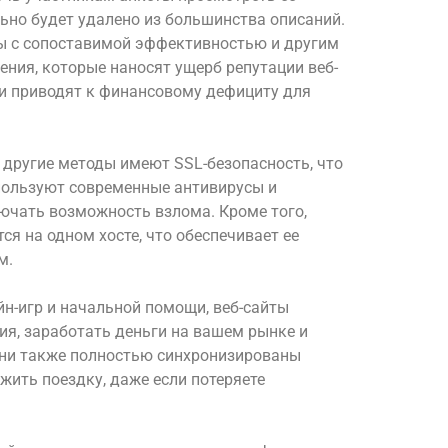
льно будет удалено из большинства описаний.
ы с сопоставимой эффективностью и другим
ния, которые наносят ущерб репутации веб-
 и приводят к финансовому дефициту для
е другие методы имеют SSL-безопасность, что
спользуют современные антивирусы и
ючать возможность взлома. Кроме того,
я на одном хосте, что обеспечивает ее
м.
н-игр и начальной помощи, веб-сайты
я, заработать деньги на вашем рынке и
Они также полностью синхронизированы
жить поездку, даже если потеряете