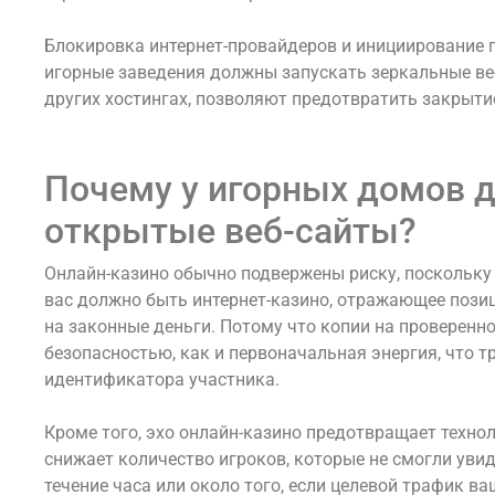
Блокировка интернет-провайдеров и инициирование г
игорные заведения должны запускать зеркальные ве
других хостингах, позволяют предотвратить закрытие
Почему у игорных домов 
открытые веб-сайты?
Онлайн-казино обычно подвержены риску, поскольку
вас должно быть интернет-казино, отражающее позиц
на законные деньги. Потому что копии на проверен
безопасностью, как и первоначальная энергия, что т
идентификатора участника.
Кроме того, эхо онлайн-казино предотвращает техно
снижает количество игроков, которые не смогли увид
течение часа или около того, если целевой трафик в