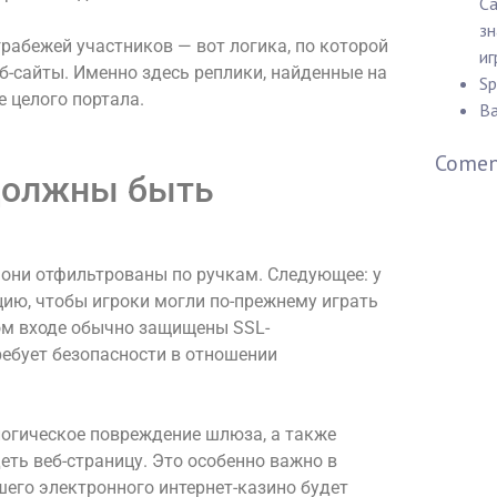
Ca
зн
рабежей участников — вот логика, по которой
иг
б-сайты.
Именно здесь реплики, найденные на
Sp
 целого портала.
Ba
Coment
должны быть
 они отфильтрованы по ручкам. Следующее: у
ию, чтобы игроки могли по-прежнему играть
ном входе обычно защищены SSL-
ребует безопасности в отношении
логическое повреждение шлюза, а также
еть веб-страницу. Это особенно важно в
ашего электронного интернет-казино будет