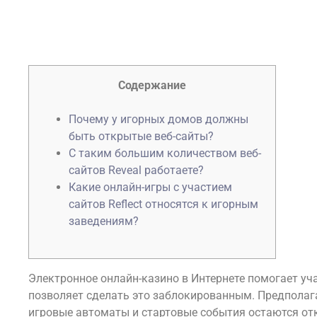
Содержание
Почему у игорных домов должны
быть открытые веб-сайты?
С таким большим количеством веб-
сайтов Reveal работаете?
Какие онлайн-игры с участием
сайтов Reflect относятся к игорным
заведениям?
Электронное онлайн-казино в Интернете помогает уч
позволяет сделать это заблокированным. Предполага
игровые автоматы и стартовые события остаются от