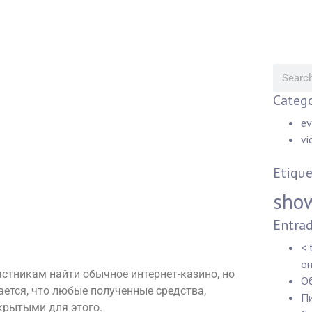
Catego
ev
vi
Etique
sho
Entrad
< 
он
астникам найти обычное интернет-казино, но
Об
ется, что любые полученные средства,
Пи
крытыми для этого.