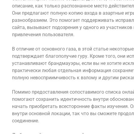
описание, как только распознанное место действите
Они предлагают полную копию входа в азартные игр
разнообразием. Это помогает поддерживать исправле
сайта, вызывают подозрения у одного из участников
привлечения пользователя.
В отличие от основного газа, в этой статье некоторы
подтверждает благополучие гуру. Кроме того, они и
устанавливают брандмауэры, если вы не хотите искл
практически любая отдельная информация сохраняетс
полную невосприимчивость к взлому и другим риска
Помимо предоставления сопоставимого списка онлай
помогают сохранить идентичность внутри обосновани
начать приобретать всесторонние факты изучения. 
внутри основной локации, так что вы сможете продол
соединение.