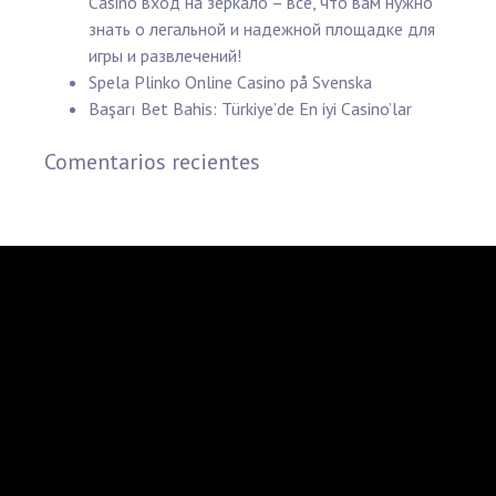
Casino вход на зеркало – все, что вам нужно
знать о легальной и надежной площадке для
игры и развлечений!
Spela Plinko Online Casino på Svenska
Başarı Bet Bahis: Türkiye’de En iyi Casino’lar
Comentarios recientes