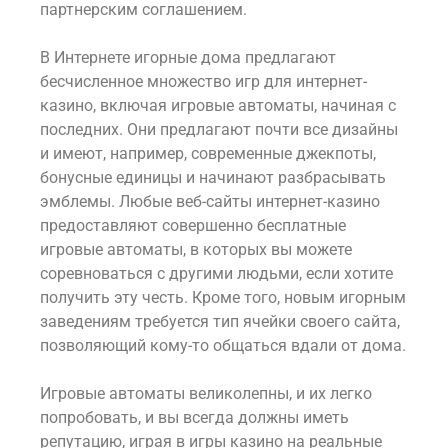
партнерским соглашением.
В Интернете игорные дома предлагают
бесчисленное множество игр для интернет-
казино, включая игровые автоматы, начиная с
последних. Они предлагают почти все дизайны
и имеют, например, современные джекпоты,
бонусные единицы и начинают разбрасывать
эмблемы. Любые веб-сайты интернет-казино
предоставляют совершенно бесплатные
игровые автоматы, в которых вы можете
соревноваться с другими людьми, если хотите
получить эту честь. Кроме того, новым игорным
заведениям требуется тип ячейки своего сайта,
позволяющий кому-то общаться вдали от дома.
Игровые автоматы великолепны, и их легко
попробовать, и вы всегда должны иметь
репутацию, играя в игры казино на реальные