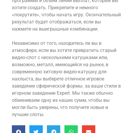
программы и объем линий выплат, которые вы
хотите создать. Прикрепите и немного
«покрутите», чтобы начать игру. Окончательный
результат будет отображаться, если вы
нажмете на выигрышные комбинации.
Независимо от того, находитесь ли вы в
атмосфере, если вы хотите превратить старый
видео-слот с несколькими катушками или,
возможно, металл, имеющийся на рынке, в
современную хитовую видео-катушку для
нахлыста, вы выберете отличное игровое
заведение сферической формы. за ваши стили в
игорном заведении Expert. Мы также обычно
обмениваем одну из наших сумм, чтобы вы
могли быть уверены, что получите новые и
лучшие слоты.