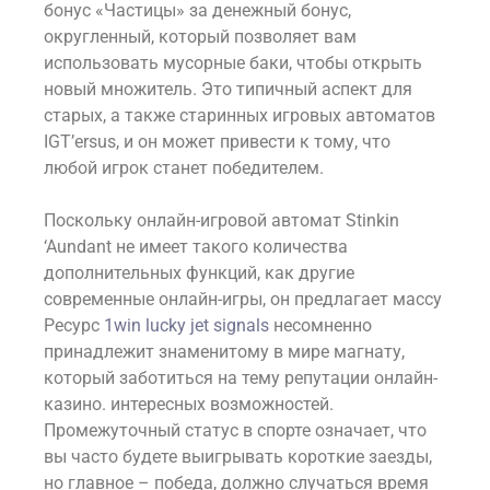
бонус «Частицы» за денежный бонус,
округленный, который позволяет вам
использовать мусорные баки, чтобы открыть
новый множитель. Это типичный аспект для
старых, а также старинных игровых автоматов
IGT’ersus, и он может привести к тому, что
любой игрок станет победителем.
Поскольку онлайн-игровой автомат Stinkin
‘Aundant не имеет такого количества
дополнительных функций, как другие
современные онлайн-игры, он предлагает массу
Ресурс
1win lucky jet signals
несомненно
принадлежит знаменитому в мире магнату,
который заботиться на тему репутации онлайн-
казино. интересных возможностей.
Промежуточный статус в спорте означает, что
вы часто будете выигрывать короткие заезды,
но главное – победа, должно случаться время