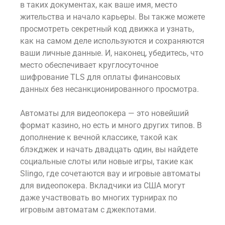
в таких документах, как ваше имя, место
жительства и начало карьеры. Вы также можете
просмотреть секретный код движка и узнать,
как на самом деле используются и сохраняются
ваши личные данные. И, наконец, убедитесь, что
место обеспечивает круглосуточное
шифрование TLS для оплаты финансовых
данных без несанкционированного просмотра.
Автоматы для видеопокера — это новейший
формат казино, но есть и много других типов. В
дополнение к вечной классике, такой как
блэкджек и начать двадцать один, вы найдете
социальные слоты или новые игры, такие как
Slingo, где сочетаются вау и игровые автоматы
для видеопокера. Вкладчики из США могут
даже участвовать во многих турнирах по
игровым автоматам с джекпотами.