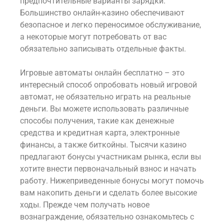
предпочтительные варианты зарядки.
Большинство онлайн-казино обеспечивают
безопасное и легко переносимое обслуживание,
а некоторые могут потребовать от вас
обязательно записывать отдельные факты.
Игровые автоматы онлайн бесплатно – это
интересный способ опробовать новый игровой
автомат, не обязательно играть на реальные
деньги. Вы можете использовать различные
способы получения, такие как денежные
средства и кредитная карта, электронные
финансы, а также биткойны. Тысячи казино
предлагают бонусы участникам рынка, если вы
хотите внести первоначальный взнос и начать
работу. Нижеприведенные бонусы могут помочь
вам накопить деньги и сделать более высокие
ходы. Прежде чем получать новое
вознаграждение, обязательно ознакомьтесь с