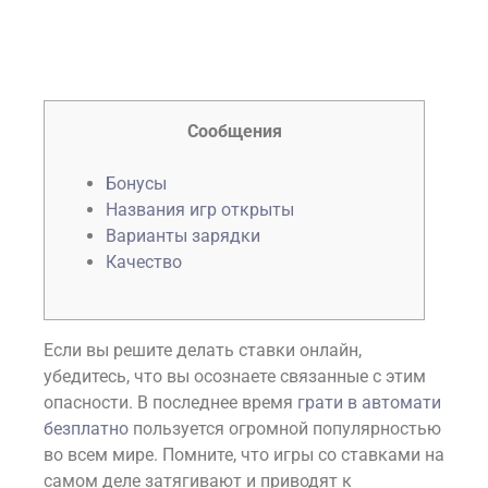
Сообщения
Бонусы
Названия игр открыты
Варианты зарядки
Качество
Если вы решите делать ставки онлайн,
убедитесь, что вы осознаете связанные с этим
опасности. В последнее время
грати в автомати
безплатно
пользуется огромной популярностью
во всем мире. Помните, что игры со ставками на
самом деле затягивают и приводят к