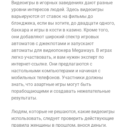
Видеоигры в игорных заведениях дают разные
уровни интересов людей. Здесь видеоигры
варьируются от ставок на фильмы до
блэкджека, если вы хотите, до двадцати одного,
баккара и игры в кости в казино. Кроме того,
они добавляют широкий спектр игровых
автоматов с джекпотами и запускают
автоматы для видеопокера Megaways. В играх
легко участвовать, и вам нужен эксперт по
интернет-ссылке. Они предлагаются с
настольными компьютерами и начиная с
мобильных телефонов. Участники должны
знать, что азартные игры могут быть
порабощающими и создавать нежелательные
результаты.
Людям, которые не решаются, какие видеоигры
использовать, следует проверить действующие
правила женщины в прошлом, внося деньги.