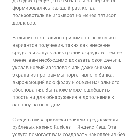
доходов требует, чтобы налоги на персонал
формировались каждый раз, когда
пользователь выигрывает не менее пятисот
долларов.
Большинство казино принимают несколько
вариантов получения, таких как внесение
средств и запуск электронных средств. Тем не
менее, вам необходимо доказать свои деньги,
указав новый заголовок или даже снимок
экрана из программы портативного банка,
выражающий всю фразу и объем начального
обоснования. Вы также можете добавить
простыни для обнаружения в дополнение к
запросу на весь дом.
Среди самых привлекательных предложений
рублевых казино Ruskies — Яндекс Кэш. Эта
услуга помогает вам создавать накопления без