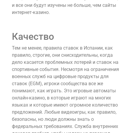
и все они будут изучены не больше, чем сайты
интернет-казино.
Качество
Тем не менее, правила ставок в Испании, как
правило, строгие, они снисходительны, когда
дело касается проблемных лотерей и ставок на
спортивные события. Несмотря на ограничения
военных служб на цифровые продукты для
ставок (EGM), игроки сообщества все же
понимают, как играть. Это игровые автоматы
онлайн-казино, в которые играют на многих
языках и которые имеют огромное количество
предложений. Любые видеоигры, как правило,
безопасны, но люди должны знать о
федеральных требованиях. Служба внутренних