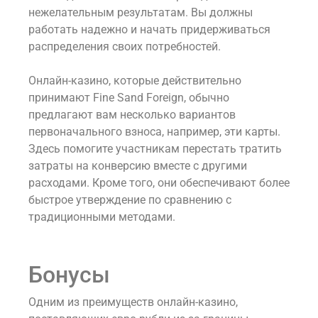
нежелательным результатам.
Вы должны
работать надежно и начать придерживаться
распределения своих потребностей.
Онлайн-казино, которые действительно
принимают Fine Sand Foreign, обычно
предлагают вам несколько вариантов
первоначального взноса, например, эти карты.
Здесь помогите участникам перестать тратить
затраты на конверсию вместе с другими
расходами. Кроме того, они обеспечивают более
быстрое утверждение по сравнению с
традиционными методами.
Бонусы
Одним из преимуществ онлайн-казино,