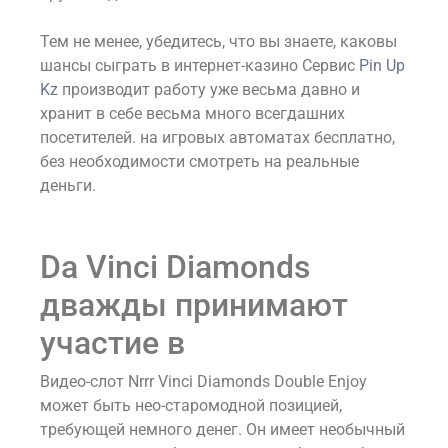
Тем не менее, убедитесь, что вы знаете, каковы
шансы сыграть в интернет-казино Сервис
Pin Up
Kz
производит работу уже весьма давно и
хранит в себе весьма много всегдашних
посетителей.
на игровых автоматах бесплатно,
без необходимости смотреть на реальные
деньги.
Da Vinci Diamonds
дважды принимают
участие в
Видео-слот Nrrr Vinci Diamonds Double Enjoy
может быть нео-старомодной позицией,
требующей немного денег. Он имеет необычный