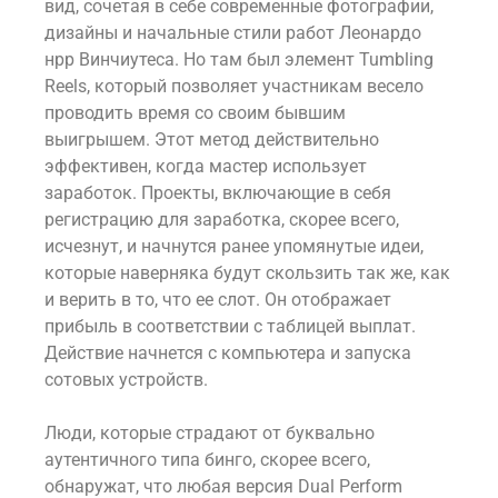
вид, сочетая в себе современные фотографии,
дизайны и начальные стили работ Леонардо
нрр Винчиутеса. Но там был элемент Tumbling
Reels, который позволяет участникам весело
проводить время со своим бывшим
выигрышем. Этот метод действительно
эффективен, когда мастер использует
заработок. Проекты, включающие в себя
регистрацию для заработка, скорее всего,
исчезнут, и начнутся ранее упомянутые идеи,
которые наверняка будут скользить так же, как
и верить в то, что ее слот. Он отображает
прибыль в соответствии с таблицей выплат.
Действие начнется с компьютера и запуска
сотовых устройств.
Люди, которые страдают от буквально
аутентичного типа бинго, скорее всего,
обнаружат, что любая версия Dual Perform