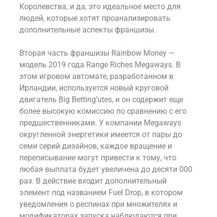
Королевства, и да, это идеальное место для
людей, которые хотят проанализировать
дополнительные аспекты франшизы.
Вторая часть франшизы Rainbow Money —
модель 2019 года Range Riches Megaways. В
этом игровом автомате, разработанном в
Ирландии, используется новый круговой
двигатель Big Betting’utes, и он содержит еще
более высокую комиссию по сравнению с его
предшественниками. У компании Megaways
округленной энергетики имеется от пары до
семи серий дизайнов, каждое вращение и
переписывание могут привести к тому, что
любая выплата будет увеличена до десяти 000
раз. В действие входит дополнительный
элемент под названием Fuel Drop, в котором
уведомления о респинах при множителях и
модификаторах запуска наблюдаются при