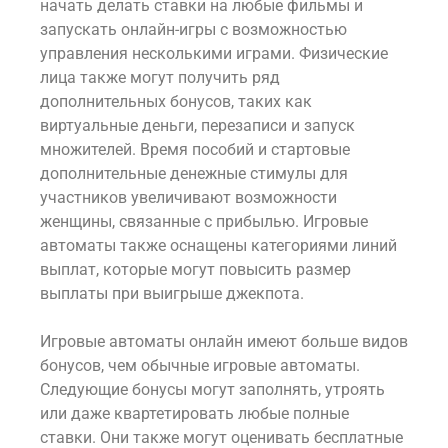
начать делать ставки на любые фильмы и
запускать онлайн-игры с возможностью
управления несколькими играми. Физические
лица также могут получить ряд
дополнительных бонусов, таких как
виртуальные деньги, перезаписи и запуск
множителей. Время пособий и стартовые
дополнительные денежные стимулы для
участников увеличивают возможности
женщины, связанные с прибылью. Игровые
автоматы также оснащены категориями линий
выплат, которые могут повысить размер
выплаты при выигрыше джекпота.
Игровые автоматы онлайн имеют больше видов
бонусов, чем обычные игровые автоматы.
Следующие бонусы могут заполнять, утроять
или даже квартетировать любые полные
ставки. Они также могут оценивать бесплатные