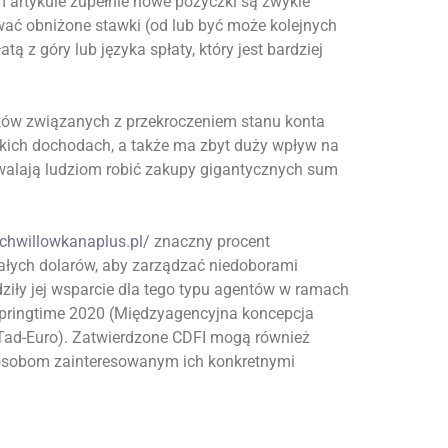
 artykule zupełnie nowe pożyczki są zwykle
wać obniżone stawki (od lub być może kolejnych
 z góry lub języka spłaty, który jest bardziej
ków związanych z przekroczeniem stanu konta
skich dochodach, a także ma zbyt duży wpływ na
walają ludziom robić zakupy gigantycznych sum
/chwillowkanaplus.pl/
znaczny procent
łych dolarów, aby zarządzać niedoborami
ziły jej wsparcie dla tego typu agentów w ramach
pringtime 2020 (Międzyagencyjna koncepcja
Tad-Euro). Zatwierdzone CDFI mogą również
z osobom zainteresowanym ich konkretnymi