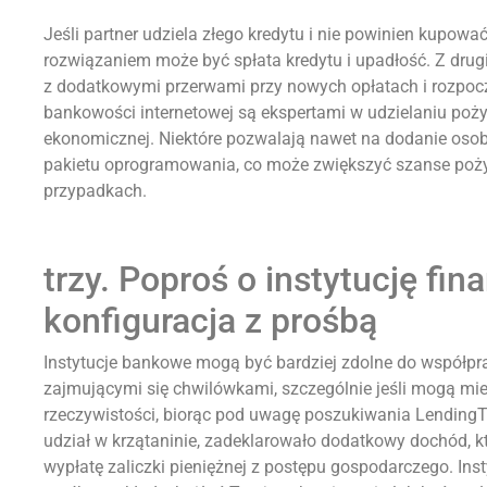
Jeśli partner udziela złego kredytu i nie powinien kupow
rozwiązaniem może być spłata kredytu i upadłość. Z drugiej
z dodatkowymi przerwami przy nowych opłatach i rozpoczyn
bankowości internetowej są ekspertami w udzielaniu poż
ekonomicznej. Niektóre pozwalają nawet na dodanie oso
pakietu oprogramowania, co może zwiększyć szanse pożyc
przypadkach.
trzy. Poproś o instytucję fin
konfiguracja z prośbą
Instytucje bankowe mogą być bardziej zdolne do współpr
zajmującymi się chwilówkami, szczególnie jeśli mogą mie
rzeczywistości, biorąc pod uwagę poszukiwania LendingTre
udział w krzątaninie, zadeklarowało dodatkowy dochód, kt
wypłatę zaliczki pieniężnej z postępu gospodarczego. Ins