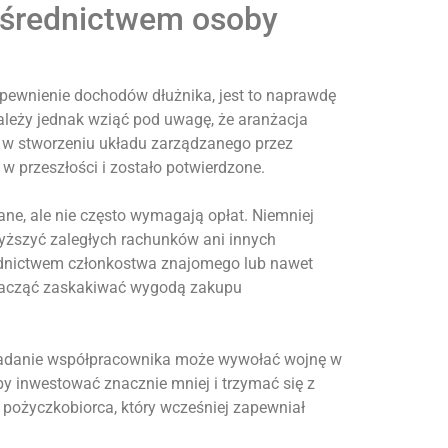
ośrednictwem osoby
apewnienie dochodów dłużnika, jest to naprawdę
Należy jednak wziąć pod uwagę, że aranżacja
c w stworzeniu układu zarządzanego przez
w przeszłości i zostało potwierdzone.
ne, ale nie często wymagają opłat. Niemniej
yższyć zaległych rachunków ani innych
ednictwem członkostwa znajomego lub nawet
i zacząć zaskakiwać wygodą zakupu
iadanie współpracownika może wywołać wojnę w
 inwestować znacznie mniej i trzymać się z
pożyczkobiorca, który wcześniej zapewniał