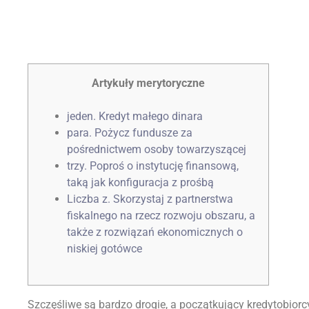
Artykuły merytoryczne
jeden. Kredyt małego dinara
para. Pożycz fundusze za
pośrednictwem osoby towarzyszącej
trzy. Poproś o instytucję finansową,
taką jak konfiguracja z prośbą
Liczba z. Skorzystaj z partnerstwa
fiskalnego na rzecz rozwoju obszaru, a
także z rozwiązań ekonomicznych o
niskiej gotówce
Szczęśliwe są bardzo drogie, a początkujący kredytobiorc