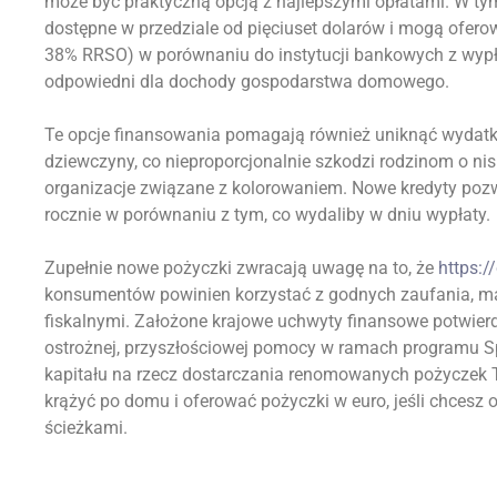
może być praktyczną opcją z najlepszymi opłatami. W tym
dostępne w przedziale od pięciuset dolarów i mogą ofero
38% RRSO) w porównaniu do instytucji bankowych z wypłatą
odpowiedni dla dochody gospodarstwa domowego.
Te opcje finansowania pomagają również uniknąć wydat
dziewczyny, co nieproporcjonalnie szkodzi rodzinom o ni
organizacje związane z kolorowaniem. Nowe kredyty poz
rocznie w porównaniu z tym, co wydaliby w dniu wypłaty.
Zupełnie nowe pożyczki zwracają uwagę na to, że
https:/
konsumentów powinien korzystać z godnych zaufania, ma
fiskalnymi. Założone krajowe uchwyty finansowe potwierd
ostrożnej, przyszłościowej pomocy w ramach programu S
kapitału na rzecz dostarczania renomowanych pożyczek 
krążyć po domu i oferować pożyczki w euro, jeśli chces
ścieżkami.