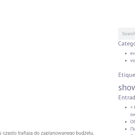
Catego
ev
vi
Etique
sho
Entrad
< 
он
Об
Пи
y często trafiają do zaplanowanego budżetu.