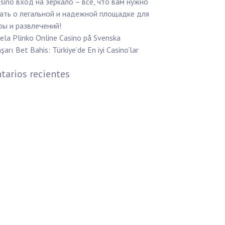
sino вход на зеркало – все, что вам нужно
ать о легальной и надежной площадке для
ры и развлечений!
ela Plinko Online Casino på Svenska
şarı Bet Bahis: Türkiye’de En iyi Casino’lar
arios recientes