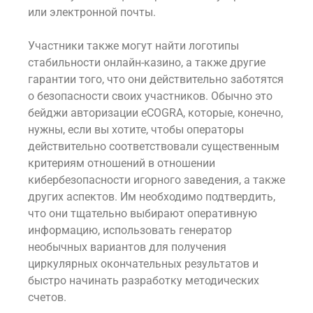
или электронной почты.
Участники также могут найти логотипы
стабильности онлайн-казино, а также другие
гарантии того, что они действительно заботятся
о безопасности своих участников. Обычно это
бейджи авторизации eCOGRA, которые, конечно,
нужны, если вы хотите, чтобы операторы
действительно соответствовали существенным
критериям отношений в отношении
кибербезопасности игорного заведения, а также
других аспектов. Им необходимо подтвердить,
что они тщательно выбирают оперативную
информацию, использовать генератор
необычных вариантов для получения
циркулярных окончательных результатов и
быстро начинать разработку методических
счетов.