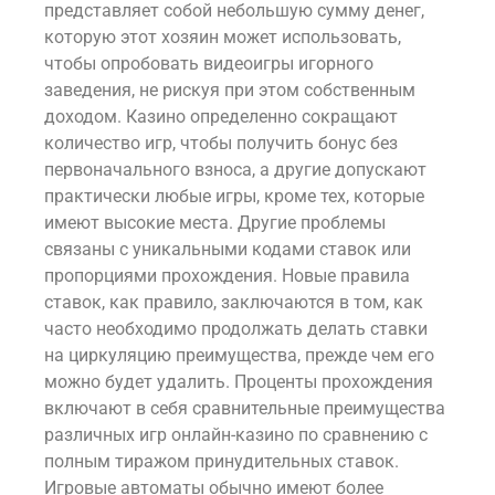
представляет собой небольшую сумму денег,
которую этот хозяин может использовать,
чтобы опробовать видеоигры игорного
заведения, не рискуя при этом собственным
доходом. Казино определенно сокращают
количество игр, чтобы получить бонус без
первоначального взноса, а другие допускают
практически любые игры, кроме тех, которые
имеют высокие места. Другие проблемы
связаны с уникальными кодами ставок или
пропорциями прохождения. Новые правила
ставок, как правило, заключаются в том, как
часто необходимо продолжать делать ставки
на циркуляцию преимущества, прежде чем его
можно будет удалить. Проценты прохождения
включают в себя сравнительные преимущества
различных игр онлайн-казино по сравнению с
полным тиражом принудительных ставок.
Игровые автоматы обычно имеют более