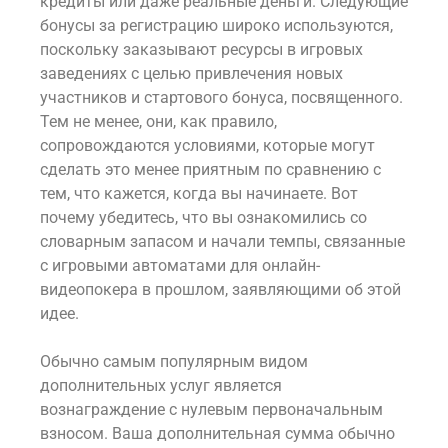
кредиты или даже реальные деньги. Следующие
бонусы за регистрацию широко используются,
поскольку заказывают ресурсы в игровых
заведениях с целью привлечения новых
участников и стартового бонуса, посвященного.
Тем не менее, они, как правило,
сопровождаются условиями, которые могут
сделать это менее приятным по сравнению с
тем, что кажется, когда вы начинаете. Вот
почему убедитесь, что вы ознакомились со
словарным запасом и начали темпы, связанные
с игровыми автоматами для онлайн-
видеопокера в прошлом, заявляющими об этой
идее.
Обычно самым популярным видом
дополнительных услуг является
вознаграждение с нулевым первоначальным
взносом. Ваша дополнительная сумма обычно