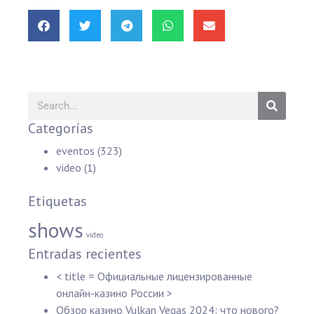
Categorías
eventos
(323)
video
(1)
Etiquetas
shows
video
Entradas recientes
< title = Официальные лицензированные
онлайн-казино России >
Обзор казино Vulkan Vegas 2024: что нового?