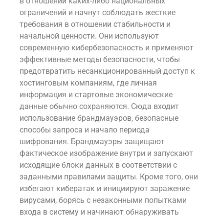
в отношении каких-либо национальных
ограничений и начнут соблюдать жесткие
требования в отношении стабильности и
начальной ценности. Они используют
современную кибербезопасность и применяют
эффективные методы безопасности, чтобы
предотвратить несанкционированный доступ к
хостинговым компаниям, где личная
информация и стартовые экономические
данные обычно сохраняются. Сюда входит
использование брандмауэров, безопасные
способы запроса и начало периода
шифрования. Брандмауэры защищают
фактическое изображение внутри и запускают
исходящие блоки данных в соответствии с
заданными правилами защиты. Кроме того, они
избегают кибератак и инициируют заражение
вирусами, борясь с незаконными попытками
входа в систему и начинают обнаруживать