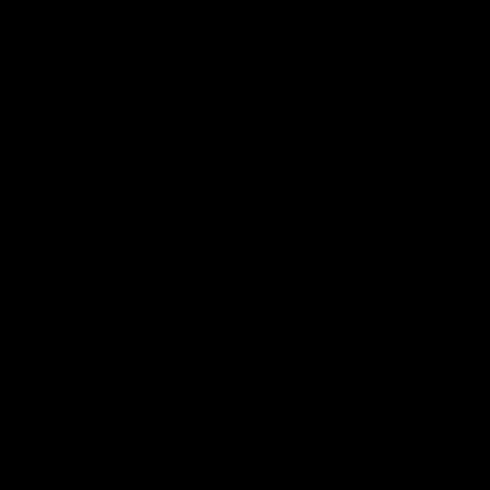
Lima - Perú