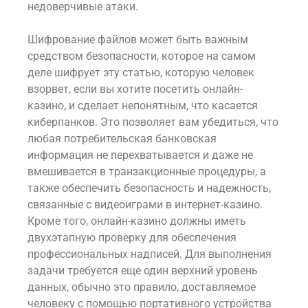
недоверчивые атаки.
Шифрование файлов может быть важным
средством безопасности, которое на самом
деле шифрует эту статью, которую человек
взорвет, если вы хотите посетить онлайн-
казино, и сделает непонятным, что касается
киберпанков. Это позволяет вам убедиться, что
любая потребительская банковская
информация не перехватывается и даже не
вмешивается в транзакционные процедуры, а
также обеспечить безопасность и надежность,
связанные с видеоиграми в интернет-казино.
Кроме того, онлайн-казино должны иметь
двухэтапную проверку для обеспечения
профессиональных надписей. Для выполнения
задачи требуется еще один верхний уровень
данных, обычно это правило, доставляемое
человеку с помощью портативного устройства