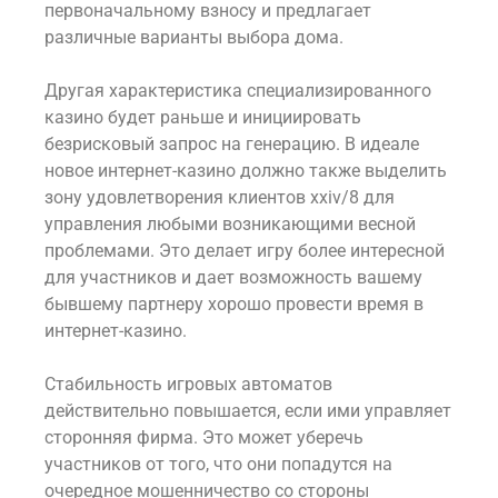
первоначальному взносу и предлагает
различные варианты выбора дома.
Другая характеристика специализированного
казино будет раньше и инициировать
безрисковый запрос на генерацию. В идеале
новое интернет-казино должно также выделить
зону удовлетворения клиентов xxiv/8 для
управления любыми возникающими весной
проблемами. Это делает игру более интересной
для участников и дает возможность вашему
бывшему партнеру хорошо провести время в
интернет-казино.
Стабильность игровых автоматов
действительно повышается, если ими управляет
сторонняя фирма. Это может уберечь
участников от того, что они попадутся на
очередное мошенничество со стороны