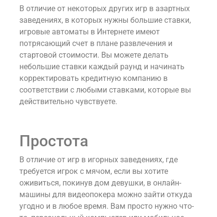
В отличие от некоторых других игр в азартных
заведениях, в которых нужны большие ставки,
игровые автоматы в Интернете имеют
потрясающий счет в плане развлечения и
стартовой стоимости.
Вы можете делать
небольшие ставки каждый раунд и начинать
корректировать кредитную компанию в
соответствии с любыми ставками, которые вы
действительно чувствуете.
Простота
В отличие от игр в игорных заведениях, где
требуется игрок с мячом, если вы хотите
оживиться, покинув дом девушки, в онлайн-
машины для видеопокера можно зайти откуда
угодно и в любое время. Вам просто нужно что-