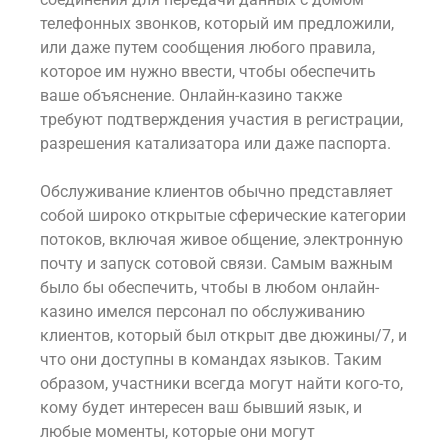
телефонных звонков, который им предложили,
или даже путем сообщения любого правила,
которое им нужно ввести, чтобы обеспечить
ваше объяснение. Онлайн-казино также
требуют подтверждения участия в регистрации,
разрешения катализатора или даже паспорта.
Обслуживание клиентов обычно представляет
собой широко открытые сферические категории
потоков, включая живое общение, электронную
почту и запуск сотовой связи. Самым важным
было бы обеспечить, чтобы в любом онлайн-
казино имелся персонал по обслуживанию
клиентов, который был открыт две дюжины/7, и
что они доступны в командах языков. Таким
образом, участники всегда могут найти кого-то,
кому будет интересен ваш бывший язык, и
любые моменты, которые они могут