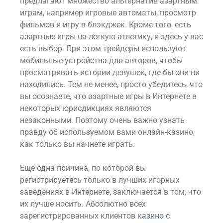
предлагают множество альтернатив азартным
играм, например игровые автоматы, просмотр
фильмов и игру в блэкджек. Кроме того, есть
азартные игры на легкую атлетику, и здесь у вас
есть выбор. При этом трейдеры используют
мобильные устройства для авторов, чтобы
просматривать истории девушек, где бы они ни
находились. Тем не менее, просто убедитесь, что
вы осознаете, что азартные игры в Интернете в
некоторых юрисдикциях являются
незаконными. Поэтому очень важно узнать
правду об используемом вами онлайн-казино,
как только вы начнете играть.
Еще одна причина, по которой вы
регистрируетесь только в лучших игорных
заведениях в Интернете, заключается в том, что
их лучше носить. Абсолютно всех
зарегистрированных клиентов
казино с