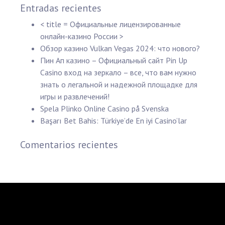
Entradas recientes
< title = Официальные лицензированные
онлайн-казино России >
Обзор казино Vulkan Vegas 2024: что нового?
Пин Ап казино – Официальный сайт Pin Up
Casino вход на зеркало – все, что вам нужно
знать о легальной и надежной площадке для
игры и развлечений!
Spela Plinko Online Casino på Svenska
Başarı Bet Bahis: Türkiye’de En iyi Casino’lar
Comentarios recientes