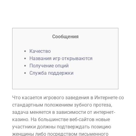
Сообщения
Качество
Названия игр открываются
Получение опций
Служба поддержки
Что касается игрового заведения в Интернете со
стандартным положением зубного протеза,
задача меняется в зависимости от интернет-
казино.
На большинстве веб-сайтов новые
участники должны подтверждать позицию
женщины либо посредством письменного