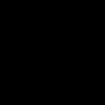
Lima - Perú