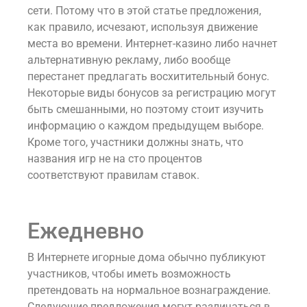
сети. Потому что в этой статье предложения,
как правило, исчезают, используя движение
места во времени. Интернет-казино либо начнет
альтернативную рекламу, либо вообще
перестанет предлагать восхитительный бонус.
Некоторые виды бонусов за регистрацию могут
быть смешанными, но поэтому стоит изучить
информацию о каждом предыдущем выборе.
Кроме того, участники должны знать, что
названия игр не на сто процентов
соответствуют правилам ставок.
Ежедневно
В Интернете игорные дома обычно публикуют
участников, чтобы иметь возможность
претендовать на нормальное вознаграждение.
Следующие предложения могут различаться в