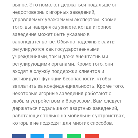
рынке. Это поможет держаться подальше от
недостоверных игорных заведений,
управляемых уважаемым экспертом. Кроме
того, вы наверняка узнаете, когда игорное
заведение может быть указано в
законодательстве. Обычно надежные сайты
регулируются как государственными
учреждениями, так и даже внештатными
регулирующими органами. Кроме того, они
входят в службу поддержки клиентов и
активируют функции безопасности, чтобы
заплатить за конфиденциальность. Кроме того,
некоторые игорные заведения работают с
любым устройством и браузером. Вам следует
держаться подальше от азартных заведений,
работающих только на мобильных устройствах,
которые не подходят для многих способов.