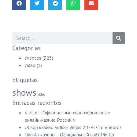
Categorías
eventos
(323)
video
(1)
Etiquetas
shows
video
Entradas recientes
< title = Официальные лицензированные
онлайн-казино России >
Обзор казино Vulkan Vegas 2024: что нового?
Пин Ап казино – Официальный сайт Pin Up