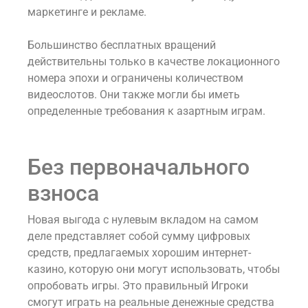
маркетинге и рекламе.
Большинство бесплатных вращений
действительны только в качестве локационного
номера эпохи и ограничены количеством
видеослотов.
Они также могли бы иметь
определенные требования к азартным играм.
Без первоначального
взноса
Новая выгода с нулевым вкладом на самом
деле представляет собой сумму цифровых
средств, предлагаемых хорошим интернет-
казино, которую они могут использовать, чтобы
опробовать игры. Это правильный Игроки
смогут играть на реальные денежные средства