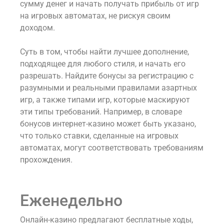
сумму денег и начать получать прибыль от игр
на игровых автоматах, не рискуя своим
доходом.
Суть в том, чтобы найти лучшее дополнение,
подходящее для любого стиля, и начать его
разрешать. Найдите бонусы за регистрацию с
разумными и реальными правилами азартных
игр, а также типами игр, которые маскируют
эти типы требований. Например, в словаре
бонусов интернет-казино может быть указано,
что только ставки, сделанные на игровых
автоматах, могут соответствовать требованиям
прохождения.
Еженедельно
Онлайн-казино предлагают бесплатные ходы,