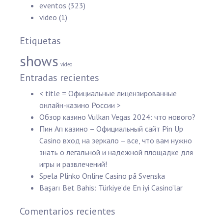
eventos
(323)
video
(1)
Etiquetas
shows
video
Entradas recientes
< title = Официальные лицензированные
онлайн-казино России >
Обзор казино Vulkan Vegas 2024: что нового?
Пин Ап казино – Официальный сайт Pin Up
Casino вход на зеркало – все, что вам нужно
знать о легальной и надежной площадке для
игры и развлечений!
Spela Plinko Online Casino på Svenska
Başarı Bet Bahis: Türkiye’de En iyi Casino’lar
Comentarios recientes