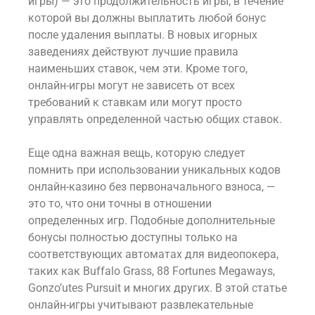
игры) — это продолжительность игры, в течение
которой вы должны выплатить любой бонус
после удаления выплаты. В новых игорных
заведениях действуют лучшие правила
наименьших ставок, чем эти. Кроме того,
онлайн-игры могут не зависеть от всех
требований к ставкам или могут просто
управлять определенной частью общих ставок.
Еще одна важная вещь, которую следует
помнить при использовании уникальных кодов
онлайн-казино без первоначального взноса, —
это то, что они точны в отношении
определенных игр. Подобные дополнительные
бонусы полностью доступны только на
соответствующих автоматах для видеопокера,
таких как Buffalo Grass, 88 Fortunes Megaways,
Gonzo’utes Pursuit и многих других. В этой статье
онлайн-игры учитывают развлекательные