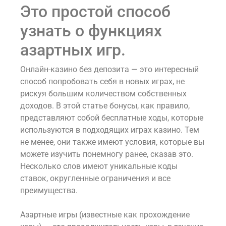
Это простой способ
узнать о функциях
азартных игр.
Онлайн-казино без депозита — это интересный
способ попробовать себя в новых играх, не
рискуя большим количеством собственных
доходов. В этой статье бонусы, как правило,
представляют собой бесплатные ходы, которые
используются в подходящих играх казино. Тем
не менее, они также имеют условия, которые вы
можете изучить понемногу ранее, сказав это.
Несколько слов имеют уникальные коды
ставок, округленные ограничения и все
преимущества.
Азартные игры (известные как прохождение