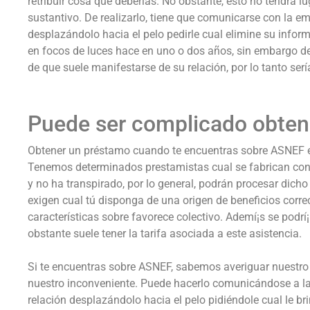
retribuir cosa que deberías. No obstante, esto no tendrá l
sustantivo. De realizarlo, tiene que comunicarse con la e
desplazándolo hacia el pelo pedirle cual elimine su inform
en focos de luces hace en uno o dos años, sin embargo d
de que suele manifestarse de su relación, por lo tanto serí
Puede ser complicado obten
Obtener un préstamo cuando te encuentras sobre ASNEF es
Tenemos determinados prestamistas cual se fabrican con 
y no ha transpirado, por lo general, podrán procesar dicho
exigen cual tú disponga de una origen de beneficios corr
características sobre favorece colectivo. Ademí¡s se podr
obstante suele tener la tarifa asociada a este asistencia.
Si te encuentras sobre ASNEF, sabemos averiguar nuestro
nuestro inconveniente. Puede hacerlo comunicándose a la
relación desplazándolo hacia el pelo pidiéndole cual le bri