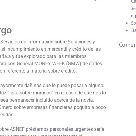
Ca
зн
иг
Sp
rgo
Ba
ervicios de Información sobre Soluciones y
Coment
 el incumplimiento en mercantil y crédito de las
aña.
a y fue explorado para las miembros
abora con General MONEY WEEK (GMW) de darles
n referente a materia sobre crédito.
mayormente dañinas que le puede pasar a alguno.
luz “lista sobre morosos” en el caso de que nos lo
sea permanecer incluido acerca de la novia.
número sobre empresas financieras poquito a poco
deudas.
o sobre ASNEF
préstamos personales urgentes
serí­a