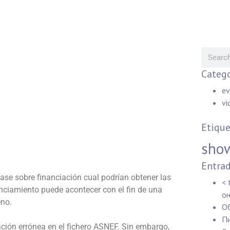
Catego
ev
vi
Etique
sho
Entrad
se sobre financiación cual podrían obtener las
< 
anciamiento puede acontecer con el fin de una
он
eno.
Об
Пи
ación errónea en el fichero ASNEF.
Sin embargo,