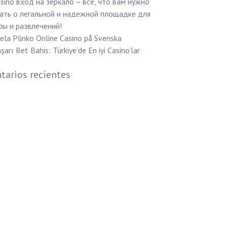
sino вход на зеркало – все, что вам нужно
ать о легальной и надежной площадке для
ры и развлечений!
ela Plinko Online Casino på Svenska
şarı Bet Bahis: Türkiye’de En iyi Casino’lar
arios recientes