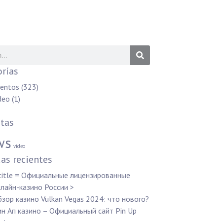
rías
entos
(323)
deo
(1)
tas
ws
video
as recientes
title = Официальные лицензированные
лайн-казино России >
зор казино Vulkan Vegas 2024: что нового?
н Ап казино – Официальный сайт Pin Up