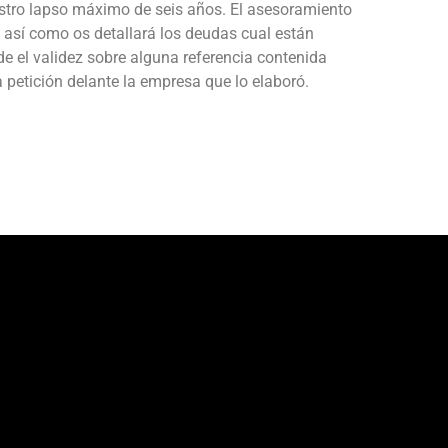
tro lapso máximo de seis años. El asesoramiento
 así­ como os detallará los deudas cual están
e el validez sobre alguna referencia contenida
 petición delante la empresa que lo elaboró.