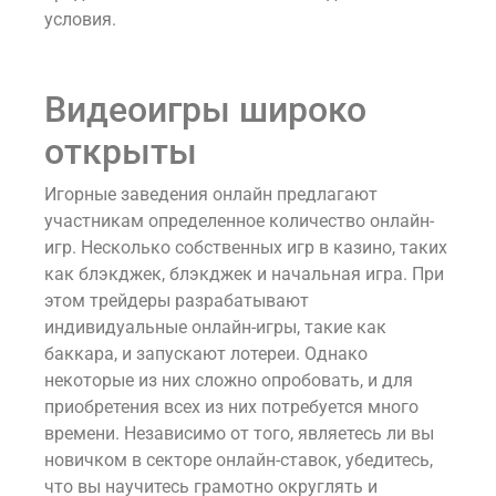
условия.
Видеоигры широко
открыты
Игорные заведения онлайн предлагают
участникам определенное количество онлайн-
игр. Несколько собственных игр в казино, таких
как блэкджек, блэкджек и начальная игра. При
этом трейдеры разрабатывают
индивидуальные онлайн-игры, такие как
баккара, и запускают лотереи. Однако
некоторые из них сложно опробовать, и для
приобретения всех из них потребуется много
времени. Независимо от того, являетесь ли вы
новичком в секторе онлайн-ставок, убедитесь,
что вы научитесь грамотно округлять и