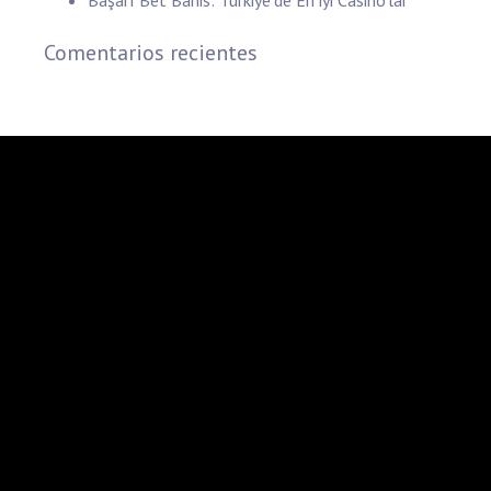
Başarı Bet Bahis: Türkiye’de En iyi Casino’lar
Comentarios recientes