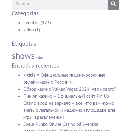
Categorías
eventos
(323)
video
(1)
Etiquetas
shows
video
Entradas recientes
< title = Официальные лицензированные
онлайн-казино России >
Обзор казино Vulkan Vegas 2024: что нового?
Пин Ап казино – Официальный сайт Pin Up
Casino вход на зеркало – все, что вам нужно
знать о легальной и надежной площадке для
игры и развлечений!
Spela Plinko Online Casino på Svenska