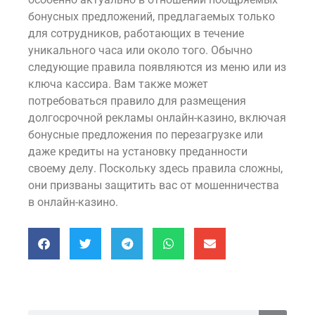
бонусных предложений, предлагаемых только
для сотрудников, работающих в течение
уникального часа или около того. Обычно
следующие правила появляются из меню или из
ключа кассира. Вам также может
потребоваться правило для размещения
долгосрочной рекламы онлайн-казино, включая
бонусные предложения по перезагрузке или
даже кредиты на установку преданности
своему делу. Поскольку здесь правила сложны,
они призваны защитить вас от мошенничества
в онлайн-казино.