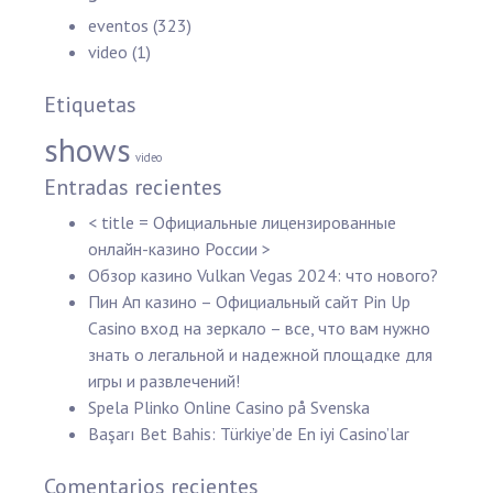
eventos
(323)
video
(1)
Etiquetas
shows
video
Entradas recientes
< title = Официальные лицензированные
онлайн-казино России >
Обзор казино Vulkan Vegas 2024: что нового?
Пин Ап казино – Официальный сайт Pin Up
Casino вход на зеркало – все, что вам нужно
знать о легальной и надежной площадке для
игры и развлечений!
Spela Plinko Online Casino på Svenska
Başarı Bet Bahis: Türkiye’de En iyi Casino’lar
Comentarios recientes