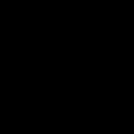
Lima - Perú