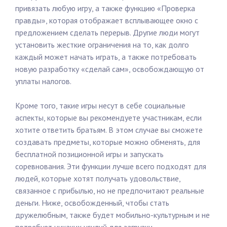
привязать любую игру, а также функцию «Проверка
правды», которая отображает всплывающее окно с
предложением сделать перерыв. Другие люди могут
установить жесткие ограничения на то, как долго
каждый может начать играть, а также потребовать
новую разработку «сделай сам», освобождающую от
уплаты налогов.
Кроме того, такие игры несут в себе социальные
аспекты, которые вы рекомендуете участникам, если
хотите ответить братьям. В этом случае вы сможете
создавать предметы, которые можно обменять, для
бесплатной позиционной игры и запускать
соревнования. Эти функции лучше всего подходят для
людей, которые хотят получать удовольствие,
связанное с прибылью, но не предпочитают реальные
деньги. Ниже, освобожденный, чтобы стать
дружелюбным, также будет мобильно-культурным и не