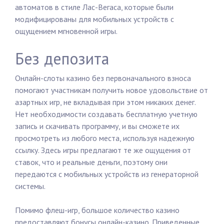
автоматов в стиле Лас-Вегаса, которые были
модифицированы для мобильных устройств с
ощущением мгновенной игры.
Без депозита
Онлайн-слоты казино без первоначального взноса
помогают участникам получить новое удовольствие от
азартных игр, не вкладывая при этом никаких денег.
Нет необходимости создавать бесплатную учетную
запись и скачивать программу, и вы сможете их
просмотреть из любого места, используя надежную
ссылку. Здесь игры предлагают те же ощущения от
ставок, что и реальные деньги, поэтому они
передаются с мобильных устройств из генераторной
системы.
Помимо флеш-игр, большое количество казино
предоставляют бонусы онлайн-казино. Приведенные