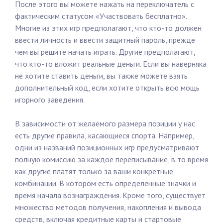
После этого вы можете нажать на переключатель с
фактическим статусом «Участвовать бесплатно».
Многие из этих игр предполагают, что кто-то должен
ввести личность и ввести защитный пароль, прежде
чем вы решите начать играть. Другие предполагают,
что кто-то вложит реальные деньги. Если вы наверняка
не хотите ставить деньги, вы также можете взять
дополнительный код, если хотите открыть всю мощь
игорного заведения.
В зависимости от желаемого размера позиции у нас
есть другие правила, касающиеся спорта. Например,
одни из названий позиционных игр предусматривают
полную комиссию за каждое переписывание, в то время
как другие платят только за ваши конкретные
комбинации. В котором есть определенные значки и
время начала вознаграждения. Кроме того, существует
множество методов получения, накопления и вывода
средств, включая кредитные карты и стартовые