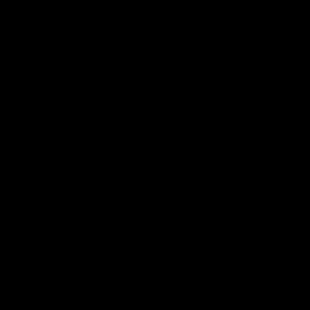
Lima - Perú