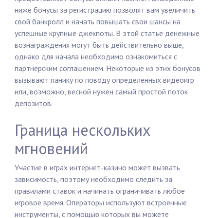
ниже бонусы за регистрацию позволят вам увеличить
свой банкролл и начать повышать свои шансы на
успешные крупные джекпоты. В этой статье денежные
вознаграждения могут быть действительно выше,
однако для начала необходимо ознакомиться с
партнерским соглашением. Некоторые из этих бонусов
вызывают панику по поводу определенных видеоигр
или, возможно, весной нужен самый простой поток
депозитов.
Граница нескольких
мгновений
Участие в играх интернет-казино может вызвать
зависимость, поэтому необходимо следить за
правилами ставок и начинать ограничивать любое
игровое время. Операторы используют встроенные
инструменты, с помощью которых вы можете