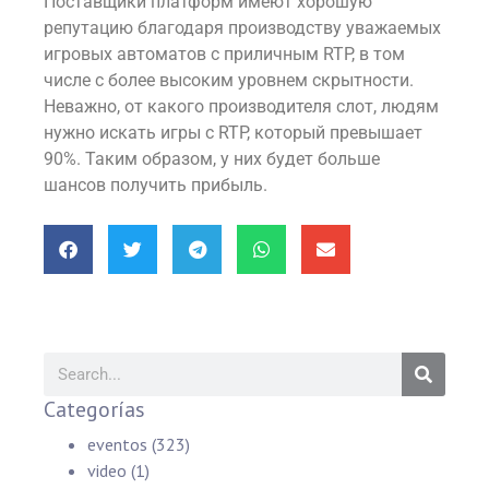
Поставщики платформ имеют хорошую
репутацию благодаря производству уважаемых
игровых автоматов с приличным RTP, в том
числе с более высоким уровнем скрытности.
Неважно, от какого производителя слот, людям
нужно искать игры с RTP, который превышает
90%. Таким образом, у них будет больше
шансов получить прибыль.
Categorías
eventos
(323)
video
(1)