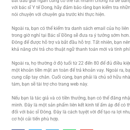
bắt đầu giải ngân cũng có thể rất nhanh chóng và dễ dàng
với bác sĩ Y tế Dong, hãy đảm bảo rằng bạn kiểm tra nhữn
nói chuyện với chuyên gia trước khi thực hiện.
Ngoài ra, bạn có thể kiểm tra danh sách email của họ liên
trong giờ nghỉ tại Bác sĩ Đồng sẽ đưa ra ý tưởng sớm hơ
Đông để được hỗ trợ và bắt đầu hỗ trợ. Tất nhiên, bạn nên
khả năng chi trả cho thuật ngữ thanh toán mới và tính phí
Ngoài ra, họ thường ở độ tuổi từ 22 đến 80 để đủ điều kiệ
một khoản tiền mặt an toàn để trả khoản vay. Ngoài ra, 
cung cấp tay chân. Cuối cùng, bạn phải là chủ sở hữu nh
tám, bạn sẽ tài trợ cho trang web này.
Nếu bạn là tác giả và có tiền thưởng, bạn có thể đăng nh
mình. Đây là một sản phẩm liên kết kinh tế ấm áp để có t
đối với bác sĩ Đông. Đây là cách tuyệt vời để tạo ra lợi n
cơ hội cải tiến phù hợp.