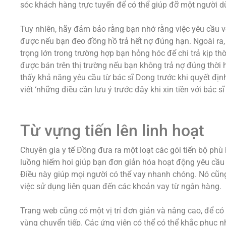
sóc khách hàng trực tuyến để có thể giúp đỡ một người dù
Tuy nhiên, hãy đảm bảo rằng bạn nhớ rằng việc yêu cầu v
được nếu bạn đeo đồng hồ trả hết nợ đúng hạn. Ngoài ra
trọng lớn trong trường hợp bạn hỏng hóc để chi trả kịp thời
được bán trên thị trường nếu bạn không trả nợ đúng thời
thấy khả năng yêu cầu từ bác sĩ Dong trước khi quyết định
viết ‘những điều cần lưu ý trước đây khi xin tiền với bác s
Từ vựng tiến lên linh hoạt
Chuyên gia y tế Đồng đưa ra một loạt các gói tiến bộ phù 
luồng hiếm hoi giúp bạn đơn giản hóa hoạt động yêu cầu 
Điều này giúp mọi người có thể vay nhanh chóng. Nó cũng
việc sử dụng liên quan đến các khoản vay từ ngân hàng.
Trang web cũng có một vị trí đơn giản và nâng cao, để có
vùng chuyển tiếp. Các ứng viên có thể có thể khắc phục 