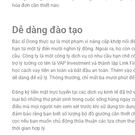
hóa đơn cần thiết nào.
Dễ dàng đào tạo
Bác sĩ Dong thực sự là một phạm vi nâng cấp khớp nối đ
hạn từ một tỷ đến mười nghìn tỷ đồng. Ngoài ra, họ còn c
cầu. Công ty là một công ty dịch vụ có nhu cầu hạn chế có
trợ lý tưởng có tên là VAP Investment và thành lập Link Fir
học cách vay tiền an toàn và bắt đầu an toàn. Thêm vào 
dễ dàng để xử lý. Thông thường, chỉ mất ba mươi phút để 
Đăng ký tiền mặt trực tuyến tại các dịch vụ kinh tế đã trở
loại bỏ những thứ phát sinh trong cuộc sống hàng ngày củ
điều mà mọi người nên xem xét trước khi sử dụng tín dụ
đảm bảo rằng bạn biết số lượng bộ đồ giường cần thiết ch
cọc nếu bạn muốn chủ động thỏa thuận các lựa chọn thay
thời gian hợp lý.