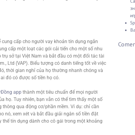
Ca
зн
иг
Sp
Ba
ể cung cấp cho người vay khoản tín dụng ngắn
Coment
ung cấp một loạt các gói cải tiến cho một số nhu
 trụ sở tại Việt Nam và bắt đầu có một đối tác tài
m., Ltd (VAP). Biểu tượng có danh tiếng tốt về việc
đó, thời gian nghỉ của họ thường nhanh chóng và
ai đó có được số tiền họ có.
vĐồng app
thành một tiêu chuẩn để mọi người
a họ. Tuy nhiên, bạn vẫn có thể tìm thấy một số
ng thông qua động cơ/phần mềm. Ví dụ: chỉ cần
o nó, xem xét và bắt đầu giải ngân số tiền đặt
 thế tín dụng dành cho cô gái trong một khoảng