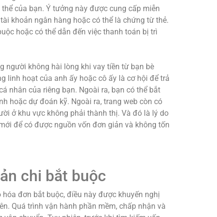
ụ thể của bạn. Ý tưởng này được cung cấp miễn
tài khoản ngân hàng hoặc có thể là chứng từ thẻ.
uộc hoặc có thể dẫn đến việc thanh toán bị trì
 người không hài lòng khi vay tiền từ bạn bè
g linh hoạt của anh ấy hoặc cô ấy là cơ hội để trả
á nhân của riêng bạn. Ngoài ra, bạn có thể bắt
nh hoặc dự đoán kỹ. Ngoài ra, trang web còn có
ời ở khu vực không phải thành thị. Và đó là lý do
t mới để có được nguồn vốn đơn giản và không tốn
ản chi bắt buộc
có hóa đơn bắt buộc, điều này được khuyến nghị
yên. Quá trình vận hành phần mềm, chấp nhận và