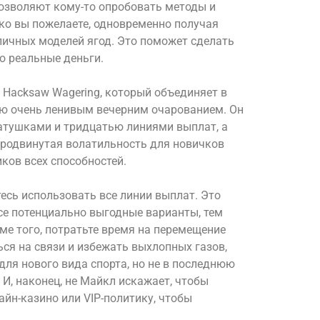
 позволяют кому-то опробовать методы и
ко вы пожелаете, одновременно получая
личных моделей ягод. Это поможет сделать
о реальные деньги.
 Hacksaw Wagering, который объединяет в
ую очень ленивым вечерним очарованием. Он
атушками и тридцатью линиями выплат, а
 продвинутая волатильность для новичков
ков всех способностей.
есь использовать все линии выплат. Это
се потенциально выгодные варианты, тем
е того, потратьте время на перемещение
ся на связи и избежать выхлопных газов,
для нового вида спорта, но не в последнюю
И, наконец, не Майкл искажает, чтобы
йн-казино или VIP-политику, чтобы