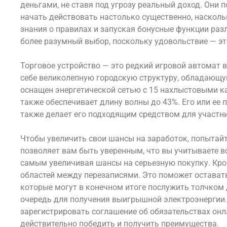
деньгами, не ставя под угрозу реальный доход. Они
начать действовать настолько существенно, насколь
знания о правилах и запуская бонусные функции раз
более разумный выбор, поскольку удовольствие — эт
Торговое устройство — это редкий игровой автомат в
себе великолепную городскую структуру, обладающ
оснащен энергетической сетью с 15 нахлыстовыми к
также обеспечивает длину волны до 43%. Его или ее
также делает его подходящим средством для участни
Чтобы увеличить свои шансы на заработок, попытайт
позволяет вам быть уверенным, что вы учитываете в
самым увеличивая шансы на серьезную покупку. Кром
областей между перезаписями. Это поможет оставать
которые могут в конечном итоге послужить толчком 
очередь для получения выигрышной электроэнергии. 
зарегистрировать соглашение об обязательствах онла
действительно победить и получить преимущества.