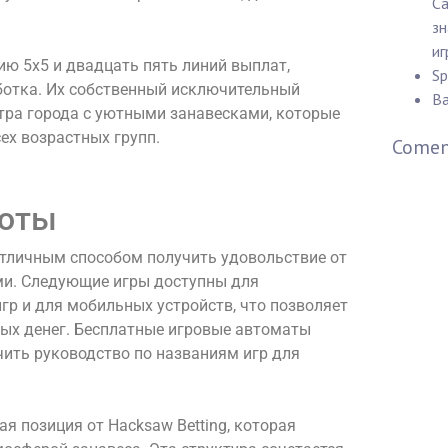
Ca
зн
иг
ю 5х5 и двадцать пять линий выплат,
Sp
ботка. Их собственный исключительный
Ba
тра города с уютными занавесками, которые
ех возрастных групп.
Coment
лоты
тличным способом получить удовольствие от
ми. Следующие игры доступны для
гр и для мобильных устройств, что позволяет
ных денег. Бесплатные игровые автоматы
чить руководство по названиям игр для
я позиция от Hacksaw Betting, которая