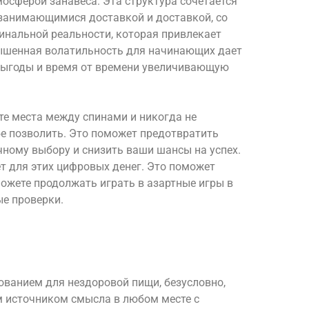
мосферой занавеса. Эта структура сочетается
 занимающимися доставкой и доставкой, со
инальной реальности, которая привлекает
вышенная волатильность для начинающих дает
выгоды и время от времени увеличивающую
е места между спинами и никогда не
бе позволить. Это поможет предотвратить
чному выбору и снизить ваши шансы на успех.
ет для этих цифровых денег. Это поможет
можете продолжать играть в азартные игры в
ые проверки.
ванием для нездоровой пищи, безусловно,
м источником смысла в любом месте с