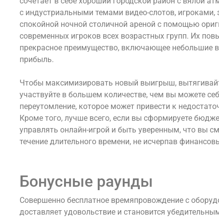
сочетает в себе хороший городской район с вялой ат
с индустриальными темами видео-слотов, игроками,
спокойной ночной столичной ареной с помощью ориг
современных игроков всех возрастных групп. Их по
прекрасное преимущество, включающее небольшие 
прибыль.
Чтобы максимизировать новый выигрыш, вытягивайт
участвуйте в большем количестве, чем вы можете се
переутомление, которое может привести к недостато
Кроме того, лучше всего, если вы сформируете бюдж
управлять онлайн-игрой и быть уверенным, что вы с
течение длительного времени, не исчерпав финансов
Бонусные раунды
Совершенно бесплатное времяпровождение с оборудо
доставляет удовольствие и становится убедительны