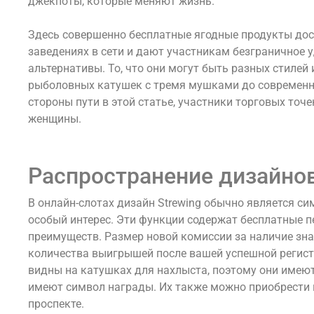
джекпоты, которые меняют жизнь.
Здесь совершенно бесплатные ягодные продукты дос
заведениях в сети и дают участникам безграничное
альтернативы. То, что они могут быть разных стилей
рыболовных катушек с тремя мушками до современн
стороны пути в этой статье, участники торговых то
женщины.
Распространение дизайно
В онлайн-слотах дизайн Strewing обычно является с
особый интерес. Эти функции содержат бесплатные п
преимуществ. Размер новой комиссии за наличие зна
количества выигрышей после вашей успешной регист
видны на катушках для нахлыста, поэтому они имею
имеют символ награды. Их также можно приобрести 
проспекте.