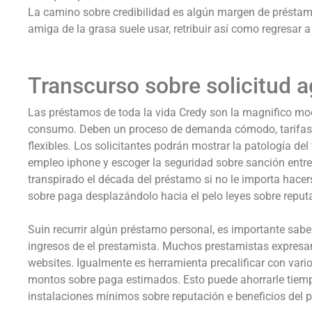
La camino sobre credibilidad es algún margen de préstamo
amiga de la grasa suele usar, retribuir así­ como regresar a
Transcurso sobre solicitud 
Las préstamos de toda la vida Credy son la magnifico modo
consumo. Deben un proceso de demanda cómodo, tarifas 
flexibles. Los solicitantes podrán mostrar la patologí­a de
empleo iphone y escoger la seguridad sobre sanción entr
transpirado el década del préstamo si no le importa hace
sobre paga desplazándolo hacia el pelo leyes sobre reputa
Suin recurrir algún préstamo personal, es importante saber
ingresos de el prestamista. Muchos prestamistas expresan
websites. Igualmente es herramienta precalificar con vario
montos sobre paga estimados. Esto puede ahorrarle tiemp
instalaciones mínimos sobre reputación e beneficios del 