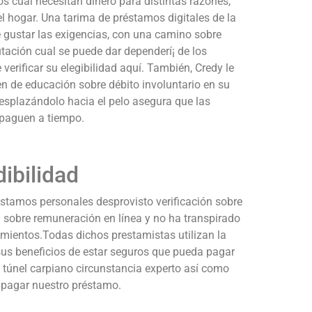
s cual necesitan dinero para distintas razones,
l hogar. Una tarima de préstamos digitales de la
e gustar las exigencias, con una camino sobre
tación cual se puede dar dependerí¡ de los
verificar su elegibilidad aquí. También, Credy le
en de educación sobre débito involuntario en su
​desplazándolo hacia el pelo asegura que las
 paguen a tiempo.
ibilidad
stamos personales desprovisto verificación sobre
a sobre remuneración en línea y no ha transpirado
imientos.Todas dichos prestamistas utilizan la
n sus beneficios de estar seguros que pueda pagar
 túnel carpiano circunstancia experto así­ como
 pagar nuestro préstamo.