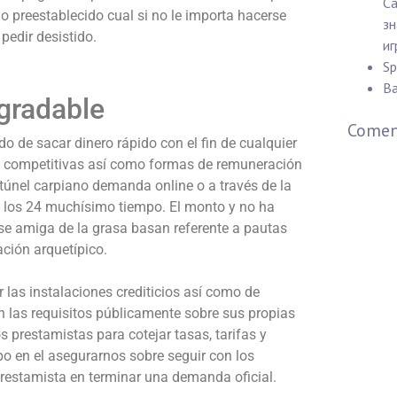
Ca
 preestablecido cual si no le importa hacerse
зн
 pedir desistido.
иг
Sp
Ba
agradable
Coment
 de sacar dinero rápido con el fin de cualquier
competitivas así­ como formas de remuneración
l túnel carpiano demanda online o a través de la
e los 24 muchísimo tiempo. El monto y no ha
rse amiga de la grasa basan referente a pautas
ción arquetípico.
 las instalaciones crediticios así­ como de
 las requisitos públicamente sobre sus propias
s prestamistas para cotejar tasas, tarifas y
o en el asegurarnos sobre seguir con los
prestamista en terminar una demanda oficial.