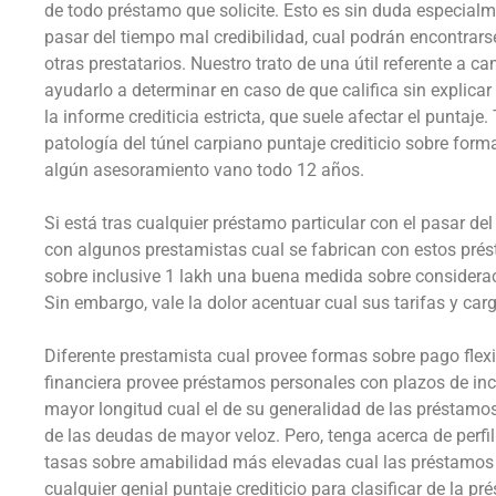
de todo préstamo que solicite. Esto es sin duda especialm
pasar del tiempo mal credibilidad, cual podrán encontrars
otras prestatarios. Nuestro trato de una útil referente a 
ayudarlo a determinar en caso de que califica sin explicar 
la informe crediticia estricta, que suele afectar el punta
patologí­a del túnel carpiano puntaje crediticio sobre form
algún asesoramiento vano todo 12 años.
Si está tras cualquier préstamo particular con el pasar de
con algunos prestamistas cual se fabrican con estos prés
sobre inclusive 1 lakh una buena medida sobre considerac
Sin embargo, vale la dolor acentuar cual sus tarifas y ca
Diferente prestamista cual provee formas sobre pago flexi
financiera provee préstamos personales con plazos de inc
mayor longitud cual el de su generalidad de las préstamos
de las deudas de mayor veloz. Pero, tenga acerca de perfi
tasas sobre amabilidad más elevadas cual las préstamos b
cualquier genial puntaje crediticio para clasificar de la pr