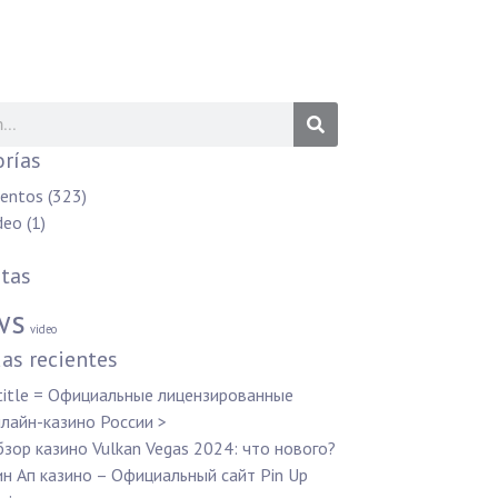
rías
entos
(323)
deo
(1)
tas
ws
video
as recientes
title = Официальные лицензированные
лайн-казино России >
зор казино Vulkan Vegas 2024: что нового?
н Ап казино – Официальный сайт Pin Up