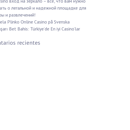
sino вход на зеркало – все, что вам нужно
ать о легальной и надежной площадке для
ры и развлечений!
ela Plinko Online Casino på Svenska
şarı Bet Bahis: Türkiye’de En iyi Casino’lar
arios recientes