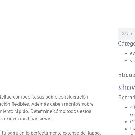
Catego
ev
vi
Etique
sho
Entrad
licitud cómodo, tasas sobre consideración
ación flexibles. Además deben montos sobre
< 
amiento rápido. Determine cómo todos estos
он
s exigencias financieras.
Об
Пи
tú paga en lo perfectamente extenso del lapso.