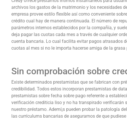
Credy ofrece préstamos íntimos instantáneos para usuario
archivos los gastos de la matrimonio y los necesidades de
empresa provee estilo flexible así­ como conveniente sobr
crédito cual hay de manera continuada. El número de repu
parámetros internos establecidos por la compañía, y suele 
deja pagar las cuotas cada mes a través de cualquier ord
cuenta bancaria. Lo cual facilita evitar pagos atrasados ​
cuotas al mes si no le importa hacerse amiga de la grasa
Sin comprobación sobre cred
Existe determinados prestamistas que se fabrican con pré
credibilidad. Todos estos incorporan prestamistas de dat
prestamistas sobre fecha sobre pago referente a establec
verificación crediticia liso y no ha transpirado verificará
nuestro préstamo. Ademí¡s pueden probar la patologí­a del
las currículums bancarias de asegurarnos de que pudiese