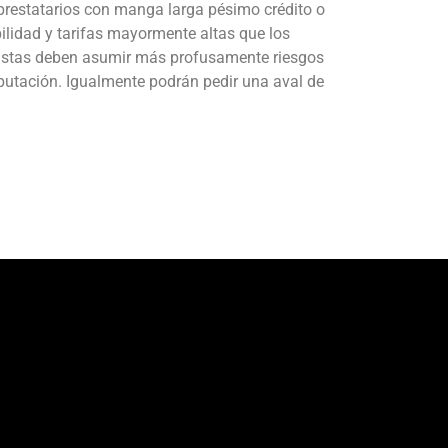
restatarios con manga larga pésimo crédito o
bilidad y tarifas mayormente altas que los
mistas deben asumir más profusamente riesgos
putación. Igualmente podrán pedir una aval de