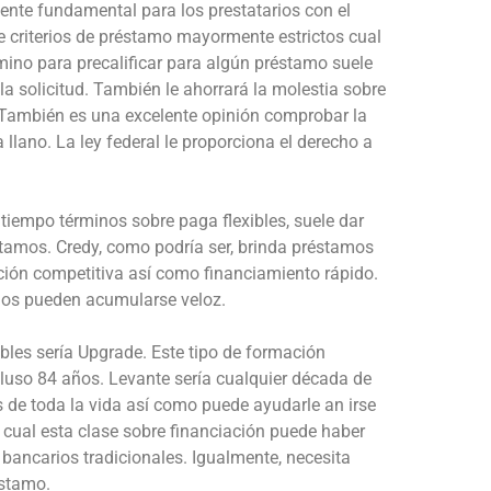
ente fundamental para los prestatarios con el
e criterios de préstamo mayormente estrictos cual
camino para precalificar para algún préstamo suele
la solicitud. También le ahorrará la molestia sobre
je. También es una excelente opinión comprobar la
a llano. La ley federal le proporciona el derecho a
l tiempo términos sobre paga flexibles, suele dar
tamos. Credy, como podrí­a ser, brinda préstamos
ión competitiva así­ como financiamiento rápido.
rgos pueden acumularse veloz.
bles serí­a Upgrade. Este tipo de formación
luso 84 años. Levante serí­a cualquier década de
 de toda la vida así­ como puede ayudarle an irse
l cual esta clase sobre financiación puede haber
ancarios tradicionales. Igualmente, necesita
éstamo.