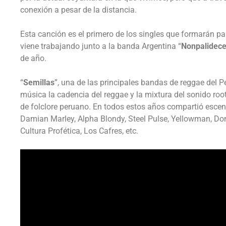
conexión a pesar de la distancia.
Esta canción es el primero de los singles que formarán pa
viene trabajando junto a la banda Argentina “
Nonpalidec
de año.
“
Semillas
”, una de las principales bandas de reggae del Pe
música la cadencia del reggae y la mixtura del sonido root
de folclore peruano. En todos estos años compartió escen
Damian Marley, Alpha Blondy, Steel Pulse, Yellowman, Do
Cultura Profética, Los Cafres, etc.