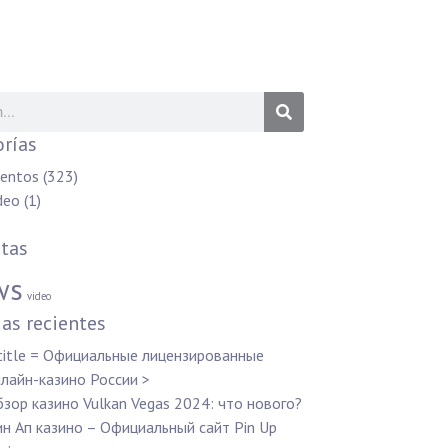
rías
entos
(323)
deo
(1)
tas
ws
video
as recientes
title = Официальные лицензированные
лайн-казино России >
зор казино Vulkan Vegas 2024: что нового?
н Ап казино – Официальный сайт Pin Up