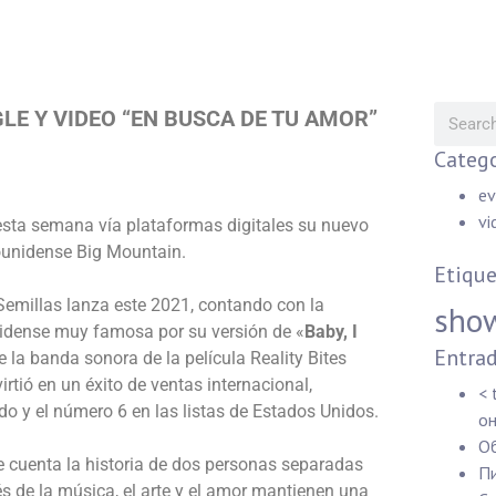
LE Y VIDEO “EN BUSCA DE TU AMOR”
Catego
ev
vi
esta semana vía plataformas digitales su nuevo
dounidense Big Mountain.
Etique
 Semillas lanza este 2021, contando con la
sho
nidense muy famosa por su versión de «
Baby, I
Entrad
 la banda sonora de la película Reality Bites
tió en un éxito de ventas internacional,
< 
do y el número 6 en las listas de Estados Unidos.
он
Об
e cuenta la historia de dos personas separadas
Пи
és de la música, el arte y el amor mantienen una