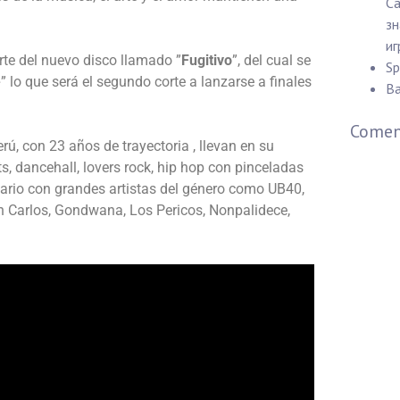
Ca
зн
иг
rte del nuevo disco llamado ”
Fugitivo
”, del cual se
Sp
e
” lo que será el segundo corte a lanzarse a finales
Ba
Coment
rú, con 23 años de trayectoria , llevan en su
s, dancehall, lovers rock, hip hop con pinceladas
ario con grandes artistas del género como UB40,
n Carlos, Gondwana, Los Pericos, Nonpalidece,