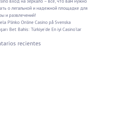
sino вход на зеркало – все, что вам нужно
ать о легальной и надежной площадке для
ры и развлечений!
ela Plinko Online Casino på Svenska
şarı Bet Bahis: Türkiye’de En iyi Casino’lar
arios recientes